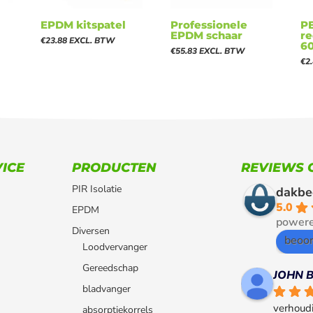
EPDM kitspatel
Professionele
P
EPDM schaar
r
€
23.88
EXCL. BTW
6
€
55.83
EXCL. BTW
€
2
ICE
PRODUCTEN
REVIEWS 
PIR Isolatie
dakbe
5.0
EPDM
power
Diversen
beoor
Loodvervanger
Gereedschap
JOHN
bladvanger
verhoudi
absorptiekorrels