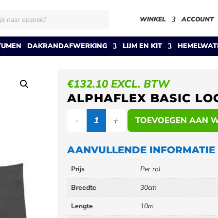
BASIC LOODVERVANGER
WINKEL
ACCOUNT
TUMEN
DAKRANDAFWERKING
LIJM EN KIT
HEMELWAT
€
132.10
EXCL. BTW
ALPHAFLEX BASIC L
Alphaflex
TOEVOEGEN AAN 
basic
loodvervanger
aantal
AANVULLENDE INFORMATIE
Prijs
Per rol
Breedte
30cm
Lengte
10m