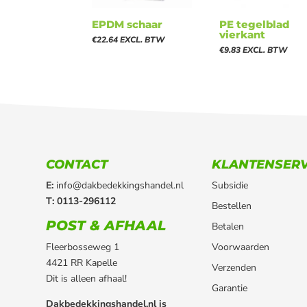
EPDM schaar
PE tegelblad
vierkant
€
22.64
EXCL. BTW
€
9.83
EXCL. BTW
CONTACT
KLANTENSERV
E:
info@dakbedekkingshandel.nl
Subsidie
T: 0113-296112
Bestellen
POST & AFHAAL
Betalen
Fleerbosseweg 1
Voorwaarden
4421 RR Kapelle
Verzenden
Dit is alleen afhaal!
Garantie
Dakbedekkingshandel.nl is