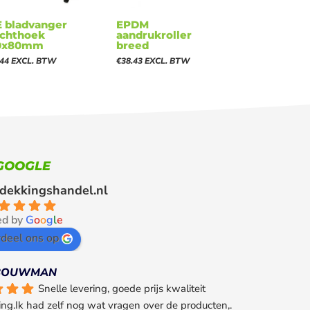
E bladvanger
EPDM
echthoek
aandrukroller
0x80mm
breed
.44
EXCL. BTW
€
38.43
EXCL. BTW
GOOGLE
dekkingshandel.nl
ed by
G
o
o
g
l
e
deel ons op
 BOUWMAN
Snelle levering, goede prijs kwaliteit 
ng.Ik had zelf nog wat vragen over de producten,. 