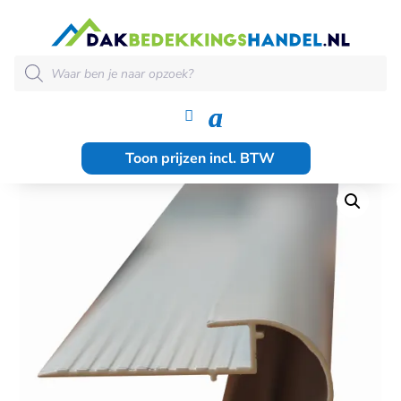
HOME
|
DAKRANDAFWERKING
|
KRAALTRIM
| KRAALTRIM
GEMOFFELD 2.5M1
Producten
zoeken
Toon prijzen incl. BTW