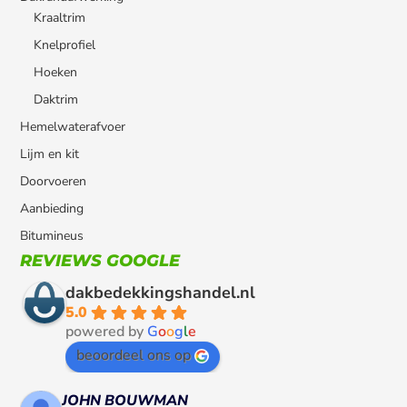
Kraaltrim
Knelprofiel
Hoeken
Daktrim
Hemelwaterafvoer
Lijm en kit
Doorvoeren
Aanbieding
Bitumineus
REVIEWS GOOGLE
dakbedekkingshandel.nl
5.0
powered by
G
o
o
g
l
e
beoordeel ons op
JOHN BOUWMAN