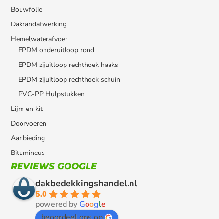
Bouwfolie
Dakrandafwerking
Hemelwaterafvoer
EPDM onderuitloop rond
EPDM zijuitloop rechthoek haaks
EPDM zijuitloop rechthoek schuin
PVC-PP Hulpstukken
Lijm en kit
Doorvoeren
Aanbieding
Bitumineus
REVIEWS GOOGLE
dakbedekkingshandel.nl
5.0
powered by
G
o
o
g
l
e
beoordeel ons op