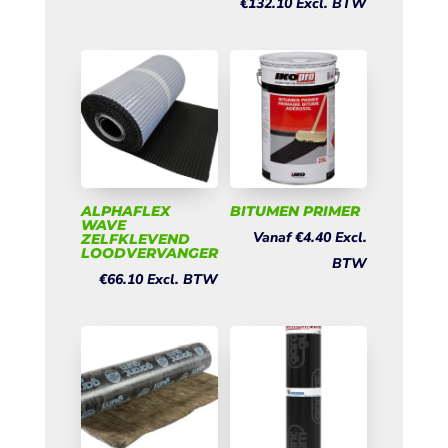
€
132.10
Excl. BTW
ALPHAFLEX
BITUMEN PRIMER
WAVE
Vanaf
€
4.40
Excl.
ZELFKLEVEND
LOODVERVANGER
BTW
€
66.10
Excl. BTW