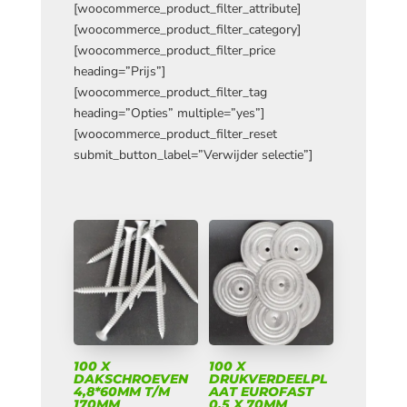
[woocommerce_product_filter_attribute]
[woocommerce_product_filter_category]
[woocommerce_product_filter_price
heading=”Prijs”]
[woocommerce_product_filter_tag
heading=”Opties” multiple=”yes”]
[woocommerce_product_filter_reset
submit_button_label=”Verwijder selectie”]
100 X
100 X
DAKSCHROEVEN
DRUKVERDEELPL
4,8*60MM T/M
AAT EUROFAST
170MM
0,5 X 70MM