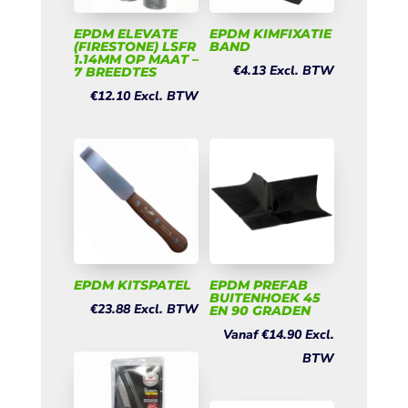
EPDM ELEVATE
EPDM KIMFIXATIE
(FIRESTONE) LSFR
BAND
1.14MM OP MAAT –
€
4.13
Excl. BTW
7 BREEDTES
€
12.10
Excl. BTW
EPDM KITSPATEL
EPDM PREFAB
BUITENHOEK 45
€
23.88
Excl. BTW
EN 90 GRADEN
Vanaf
€
14.90
Excl.
BTW