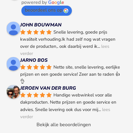
powered by
G
o
o
g
l
e
beoordeel ons op
JOHN BOUWMAN
Snelle levering, goede prijs 
kwaliteit verhouding.Ik had zelf nog wat vragen 
over de producten,. ook daarbij werd ik
... 
lees 
verder
JARNO BOS
Nette site, snelle levering, eerlijke 
prijzen en een goede service! Zeer aan te raden 👍
👌
JEROEN VAN DER BURG
Handige webwinkel voor alle 
dakproducten. Nette prijzen en goede service en 
advies. Snelle levering ook dus voor mij
... 
lees 
verder
Bekijk alle beoordelingen