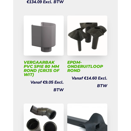
€
134.09
Excl. BTW
VERGAARBAK
EPDM-
PVC SPIE 80 MM
ONDERUITLOOP
ROND (GRIJS OF
ROND
WIT)
Vanaf
€
14.60
Excl.
Vanaf
€
9.05
Excl.
BTW
BTW