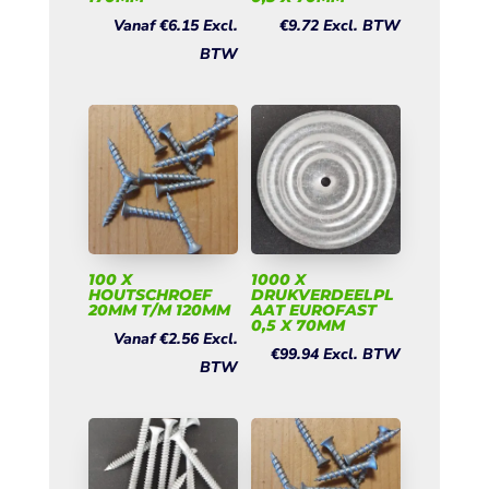
Vanaf
€
6.15
Excl.
€
9.72
Excl. BTW
BTW
100 X
1000 X
HOUTSCHROEF
DRUKVERDEELPL
20MM T/M 120MM
AAT EUROFAST
0,5 X 70MM
Vanaf
€
2.56
Excl.
€
99.94
Excl. BTW
BTW