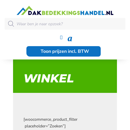
WINKEL
Producten
zoeken
Toon prijzen incl. BTW
WINKEL
[woocommerce_product_filter
placeholder=”Zoeken”]