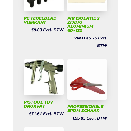
PE TEGELBLAD
PIR ISOLATIE 2
VIERKANT
ZIJDIG
ALUMINIUM
€
9.83
Excl. BTW
60×120
Vanaf
€
5.25
Excl.
BTW
PISTOOL TBV
DRUKVAT
PROFESSIONELE
EPDM SCHAAR
€
71.61
Excl. BTW
€
55.83
Excl. BTW