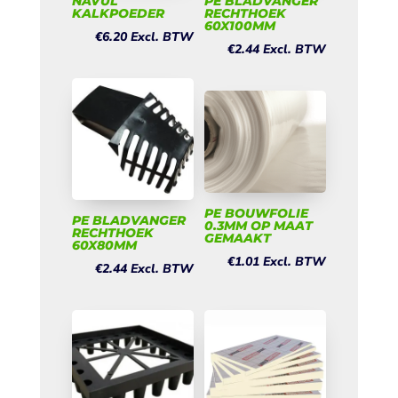
NAVUL
PE BLADVANGER
KALKPOEDER
RECHTHOEK
60X100MM
€
6.20
Excl. BTW
€
2.44
Excl. BTW
PE BOUWFOLIE
PE BLADVANGER
0.3MM OP MAAT
RECHTHOEK
GEMAAKT
60X80MM
€
1.01
Excl. BTW
€
2.44
Excl. BTW