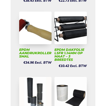
€
38.43
Excl. BTW
€
22.73
Excl. BTW
EPDM
EPDM DAKFOLIE
AANDRUKROLLER
LSFR 1.14MM OP
SMAL
MAAT – 3
BREEDTES
€
34.96
Excl. BTW
€
10.42
Excl. BTW